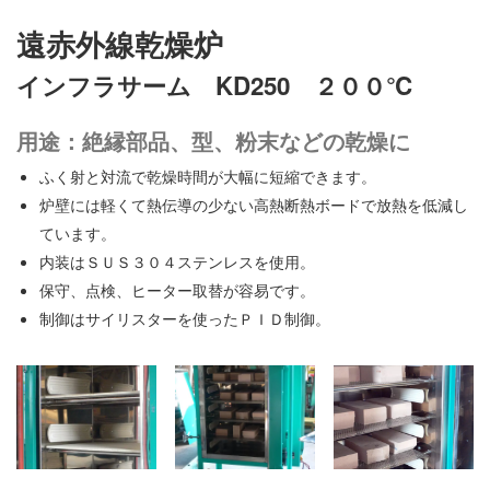
遠赤外線乾燥炉
インフラサーム KD250 ２００℃
用途：絶縁部品、型、粉末などの乾燥に
ふく射と対流で乾燥時間が大幅に短縮できます。
炉壁には軽くて熱伝導の少ない高熱断熱ボードで放熱を低減し
ています。
内装はＳＵＳ３０４ステンレスを使用。
保守、点検、ヒーター取替が容易です。
制御はサイリスターを使ったＰＩＤ制御。