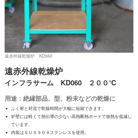
遠赤外線乾燥炉 KD060
遠赤外線乾燥炉
インフラサーム KD060 ２００℃
用途：絶縁部品、型、粉末などの乾燥に
ふく射と対流で乾燥時間が大幅に短縮できます。
炉壁には軽くて熱伝導の少ない高熱断熱ボードで放熱を低減し
ています。
内装はＳＵＳ３０４ステンレスを使用。