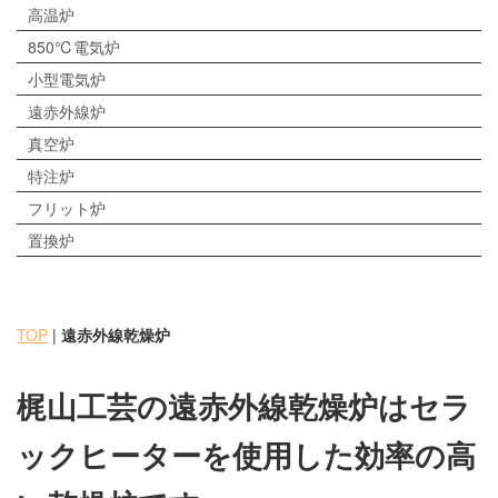
高温炉
850℃電気炉
小型電気炉
遠赤外線炉
真空炉
特注炉
フリット炉
置換炉
TOP
|
遠赤外線乾燥炉
梶山工芸の遠赤外線乾燥炉はセラ
ックヒーターを使用した効率の高