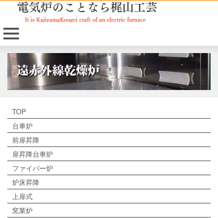
TOP
台車炉
前扉昇降
扉昇降台車炉
ファイバー炉
炉床昇降
上扉式
窯業炉