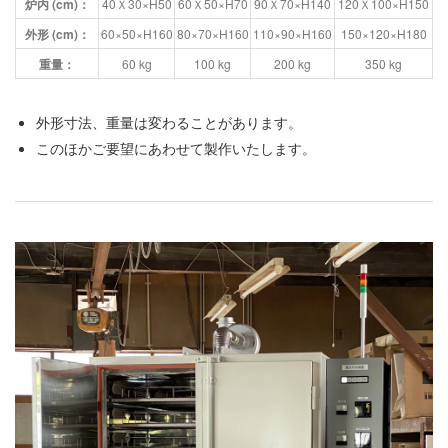
炉内 (cm)：
40Ｘ30×H50
60Ｘ50×H70
90Ｘ70×H140
120Ｘ100×H150
外形 (cm)：
60×50×H160
80×70×H160
110×90×H160
150×120×H180
重量：
60 kg
100 kg
200 kg
350 kg
外形寸法、重量は変わることがあります。
このほかご要望にあわせて製作いたします。