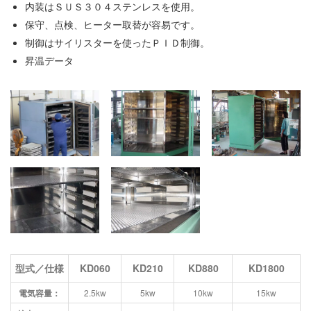
内装はＳＵＳ３０４ステンレスを使用。
保守、点検、ヒーター取替が容易です。
制御はサイリスターを使ったＰＩＤ制御。
昇温データ
型式／仕様
KD060
KD210
KD880
KD1800
電気容量：
2.5kw
5kw
10kw
15kw