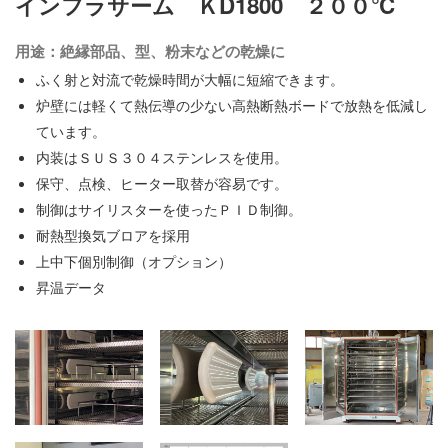
インフラサーム ＫD1800 ２００℃
用途：絶縁部品、型、粉末などの乾燥に
ふく射と対流で乾燥時間が大幅に短縮できます。
炉壁には軽くて熱伝導の少ない高熱断熱ボードで放熱を低減し
ています。
内装はＳＵＳ３０４ステンレスを使用。
保守、点検、ヒーター取替が容易です。
制御はサイリスターを使ったＰＩＤ制御。
耐熱型換気ブロアを採用
上中下個別制御（オプション）
昇温データ